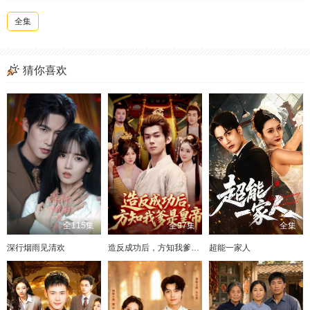
全集
猜你喜欢
全115集
全97集
全集
深行烟雨见清欢
造反成功后，方知我爹是皇帝
超能一家人