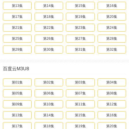
第53集
第13集
第54集
第14集
第55集
第15集
第56集
第16集
第57集
第17集
第58集
第18集
第19集
第20集
第21集
第22集
第23集
第24集
第25集
第26集
第27集
第28集
第29集
第30集
第31集
第32集
第33集
第34集
第35集
第36集
百度云M3U8
第37集
第38集
第39集
第40集
第41集
第01集
第42集
第02集
第43集
第03集
第44集
第04集
第45集
第05集
第46集
第06集
第47集
第07集
第48集
第08集
第49集
第09集
第50集
第10集
第51集
第11集
第52集
第12集
第53集
第13集
第54集
第14集
第55集
第15集
第56集
第16集
第57集
第17集
第58集
第18集
第19集
第20集