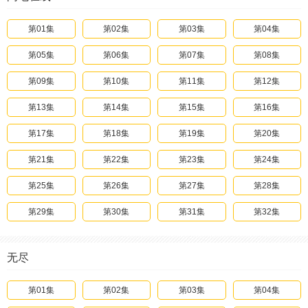
第01集
第02集
第03集
第04集
第05集
第06集
第07集
第08集
第09集
第10集
第11集
第12集
第13集
第14集
第15集
第16集
第17集
第18集
第19集
第20集
第21集
第22集
第23集
第24集
第25集
第26集
第27集
第28集
第29集
第30集
第31集
第32集
第33集
第34集
第35集
第36集
无尽
第37集
第38集
第39集
第40集
第41集
第01集
第42集
第02集
第43集
第03集
第44集
第04集