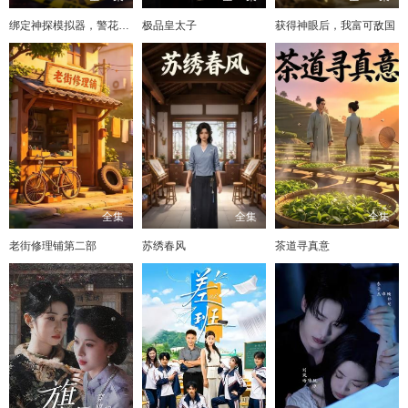
绑定神探模拟器，警花搭档赖上我
极品皇太子
获得神眼后，我富可敌国
全集
全集
全集
老街修理铺第二部
苏绣春风
茶道寻真意