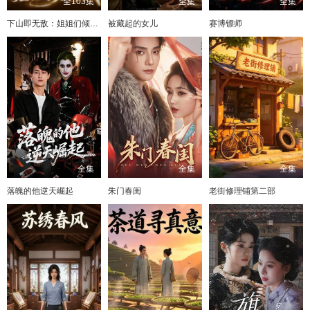
全103集
全集
全集
下山即无敌：姐姐们倾国倾城
被藏起的女儿
赛博镖师
全集
全集
全集
落魄的他逆天崛起
朱门春闺
老街修理铺第二部