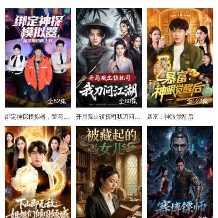
全62集
全80集
全124集
绑定神探模拟器，警花搭档赖上我
开局叛出镇抚司我刀问江湖
暴富：神眼觉醒后