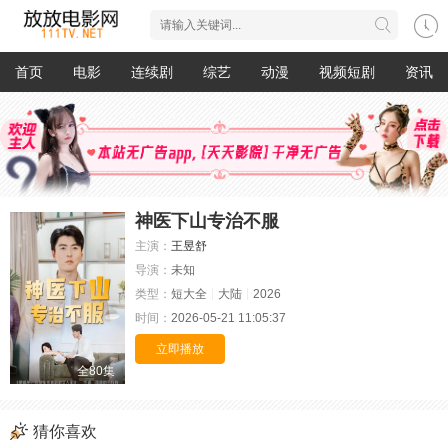
首页
电影
连续剧
综艺
动漫
视频短剧
资讯
神医下山专治不服
主演：
王昱舒
导演：
未知
类型：
短大全
大陆
2026
时间：
2026-05-21 11:05:37
立即播放
全80集
猜你喜欢