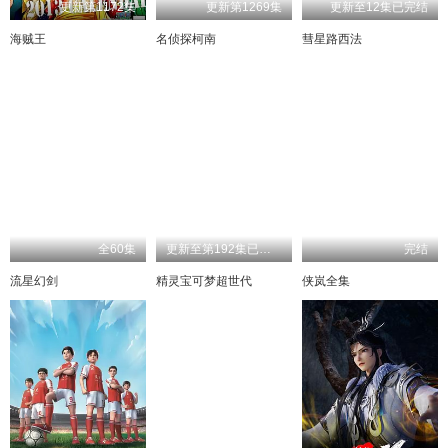
更新第1172集
更新第1269集
更新至12集已完结
海贼王
名侦探柯南
彗星路西法
全60集
更新至第192集已完结
完结
流星幻剑
精灵宝可梦超世代
侠岚全集