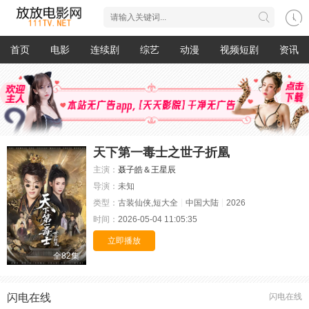
首页
电影
连续剧
综艺
动漫
视频短剧
资讯
天下第一毒士之世子折凰
主演：
聂子皓＆王星辰
导演：
未知
类型：
古装仙侠,短大全
中国大陆
2026
时间：
2026-05-04 11:05:35
立即播放
全82集
闪电在线
闪电在线