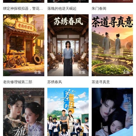
绑定神探模拟器，警花搭档赖上我
落魄的他逆天崛起
朱门春闺
全集
全集
全集
老街修理铺第二部
苏绣春风
茶道寻真意