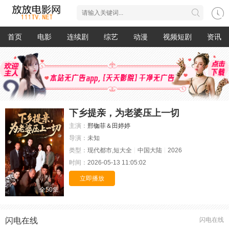
首页
电影
连续剧
综艺
动漫
视频短剧
资讯
下乡提亲，为老婆压上一切
主演：
邢铷菲＆田婷婷
导演：
未知
类型：
现代都市,短大全
中国大陆
2026
时间：
2026-05-13 11:05:02
立即播放
全50集
闪电在线
闪电在线