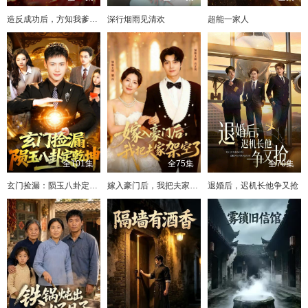
造反成功后，方知我爹是皇帝
深行烟雨见清欢
超能一家人
全101集
全75集
全70集
玄门捡漏：陨玉八卦定乾坤
嫁入豪门后，我把夫家架空了
退婚后，迟机长他争又抢