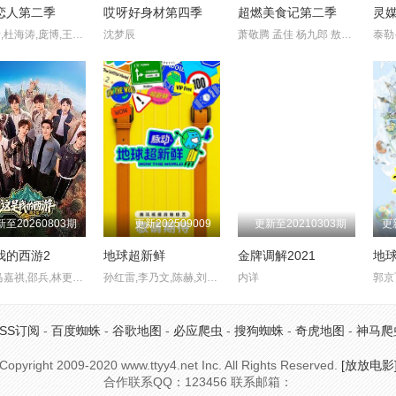
恋人第二季
哎呀好身材第四季
超燃美食记第二季
陈妍希,杜海涛,庞博,王子文,熊浩,张纯烨,张雨绮
沈梦辰
萧敬腾 孟佳 杨九郎 敖子逸
泰勒
新至20260803期
更新202509009
更新至20210303期
我的西游2
地球超新鲜
金牌调解2021
地球
于洋,马嘉祺,邵兵,林更新,苏醒,丁程鑫,宋亚轩,刘耀文,严浩翔,张真源,贺峻霖
孙红雷,李乃文,陈赫,刘宇宁,龚俊,陈星旭,王玉雯,欧阳娣娣
内详
RSS订阅
-
百度蜘蛛
-
谷歌地图
-
必应爬虫
-
搜狗蜘蛛
-
奇虎地图
-
神马爬
Copyright
2009-2020 www.ttyy4.net Inc. All Rights Reserved.
[放放电影
合作联系QQ：123456 联系邮箱：