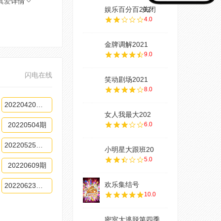
真爱
详情
娱乐百分百202
关闭
4.0
金牌调解2021
9.0
闪电在线
笑动剧场2021
8.0
20220420期-上
女人我最大202
20220504期
6.0
20220525期-上
小明星大跟班20
5.0
20220609期
欢乐集结号
20220623期上
10.0
密室大逃脱第四季