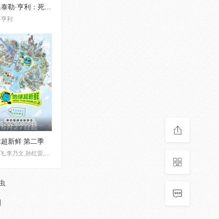
灵媒泰勒·亨利：死后生活
·亨利
更新20260805特别联动
超新鲜 第二季
郭京飞,李乃文,孙红雷,王玉雯,陈星旭,刘宇宁,林一,龚俊
虫
]