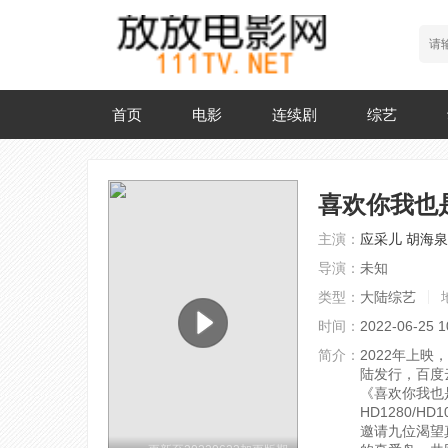
首页
电影
连续剧
综艺
喜欢你我也
主演：
应采儿
胡海泉
导演：
未知
类型：
大陆综艺
时间：
2022-06-25 1
简介：
2022年上映
陆发行，百度
《喜欢你我也
HD1280/HD
邀请九位渴望