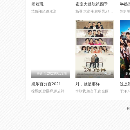
闹着玩
密室大逃脱第四季
半熟
浩角翔起,颜永烈
杨幂,大张伟,黄明昊,张国伟,陈伟霆,彭昱畅
更新至20230613期
完结
更
娱乐百分百2021
对，就是那样
这是
徐熙媛,徐熙娣,罗志祥,黄鸿升,简恺乐,敖犬,廖威廉
李顺载,姜富子,南奎丽,赵汉善