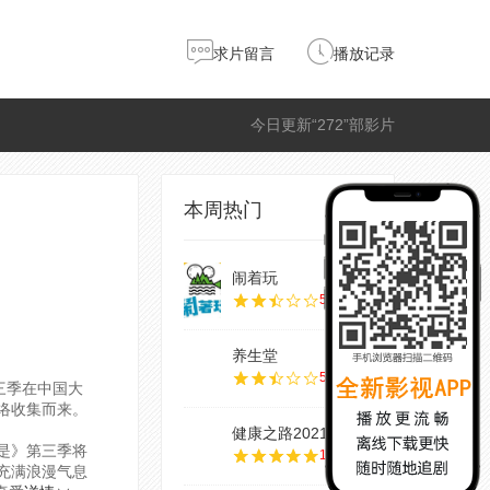
求片留言
播放记录
今日更新“272”部影片
本周热门
闹着玩
5.0
养生堂
5.0
第三季在中国大
络收集而来。
健康之路2021
》第三季将
10.0
充满浪漫气息