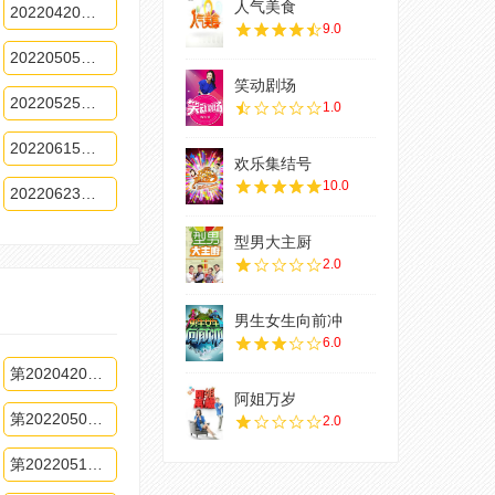
人气美食
20220420上期
9.0
20220505加更版期
笑动剧场
20220525下期
1.0
20220615上期
欢乐集结号
10.0
20220623加更版期
型男大主厨
2.0
男生女生向前冲
6.0
第2020420下期
阿姐万岁
第20220504下期
2.0
第20220518下期