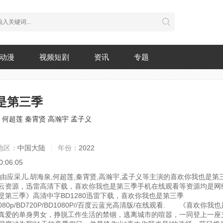
动漫
视频短剧
资讯
专题
是第三季
何超莲
秦霄贤
高瀚宇
孟子义
地区：
中国大陆
年份：
2022
0:06:05
，由应采儿,胡海泉,何超莲,秦霄贤,高瀚宇,孟子义等主演的喜欢你我也是
云资源，迅雷高清下载，喜欢你我也是第三季手机在线观看等资源均是网
是第三季》高清中字BD1280迅雷下载，喜欢你我也是第三季
1080p/BD720P/BD1080P//百度云蓝光高清版/在线观看.
《喜欢你我也是
真爱的单身男女，挣脱工作生活的禁锢，逃离城市的喧嚣，一同登上一座