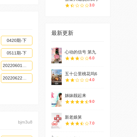
3.0
最新更新
0420期-下
心动的信号 第九
0511期-下
6.0
20220601期-下
五十公里桃花坞6
20220622期-上
4.0
姊妹靓起来
9.0
新老娘舅
bjm3u8
7.0