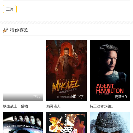
正片
猜你喜欢
正片
HD中字
更新HD
铁血战士：猎物
精灵猎人
特工汉密尔顿1