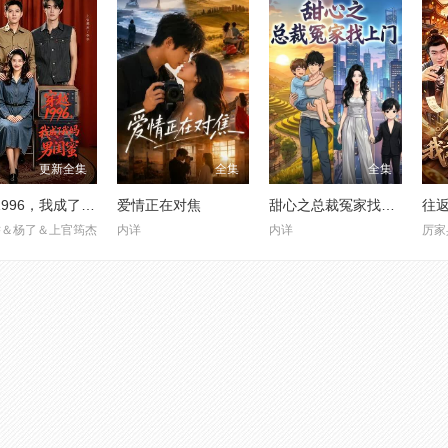
更新全集
全集
全集
穿越1996，我成了我妈男闺蜜
爱情正在对焦
甜心之总裁冤家找上门
乔＆杨了＆上官筠杰
内详
内详
厉家