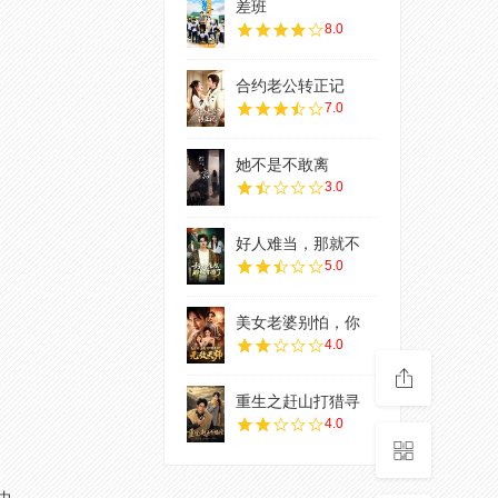
差班
8.0
合约老公转正记
7.0
她不是不敢离
3.0
好人难当，那就不
5.0
美女老婆别怕，你
4.0
重生之赶山打猎寻
4.0