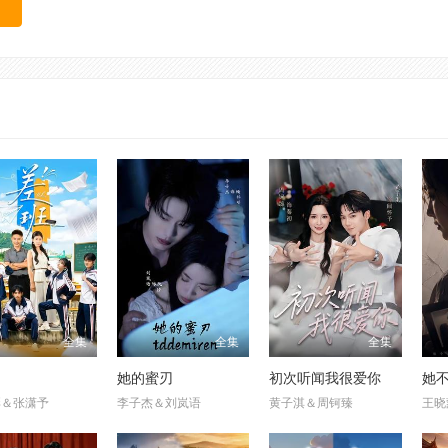
全集
全集
全集
她的蜜刃
初次听闻我很爱你
她
彭＆张潇予
李子杰＆刘岚语
黄子淇＆周钶臻
王晓