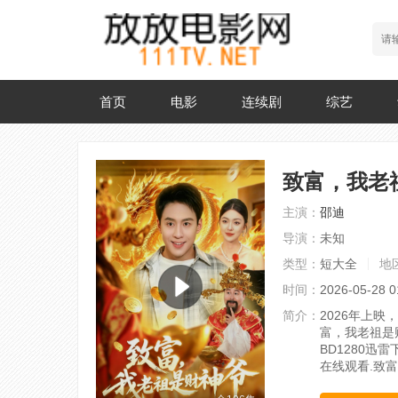
首页
电影
连续剧
综艺
致富，我老
主演：
邵迪
导演：
未知
类型：
短大全
地
时间：
2026-05-28 0
简介：
2026年上
富，我老祖是
BD1280迅雷
在线观看.
致富