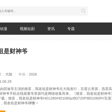
动漫
视频短剧
资讯
专题
祖是财神爷
区：
大陆
年份：
2026
1:05:29
映，由邵迪等主演的致富，我老祖是财神爷在大陆发行，百度云资源，迅雷
财神爷手机在线观看等资源均是网络收集而来。《致富，我老祖是财神爷
下载，致富，我老祖是财神爷HD1280/HD1080p/BD720P/BD1080P//
，我老祖是财神爷
详情