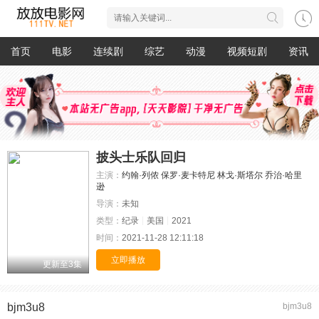
首页
电影
连续剧
综艺
动漫
视频短剧
资讯
披头士乐队回归
主演：
约翰·列侬
保罗·麦卡特尼
林戈·斯塔尔
乔治·哈里
逊
导演：
未知
类型：
纪录
美国
2021
时间：
2021-11-28 12:11:18
立即播放
更新至3集
bjm3u8
bjm3u8