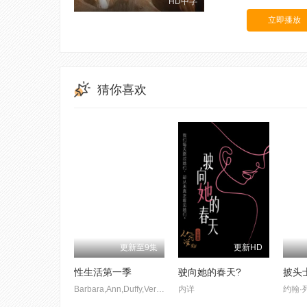
HD中字
立即播放
猜你喜欢
更新至9集
更新HD
性生活第一季
驶向她的春天?
披头
Barbara,Ann,Duffy,Vera,Duffy,Natasha,Estrada,Anthony,Carasa,Lenora,Claire,Dark,Mark
内详