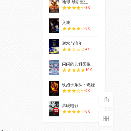
地球·劫后重生
8.0
入戏
8.0
逝水与流年
4.0
闪闪的儿科医生
10.0
铁娘子乐队：燃烧
6.0
温暖电影
8.0