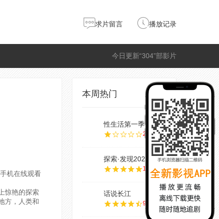
求片留言
播放记录
今日更新“304”部影片
本周热门
性生活第一季
2.0
探索·发现202
10.0
焰手机在线观看
惊艳的探索
话说长江
地方，人类和
9.0