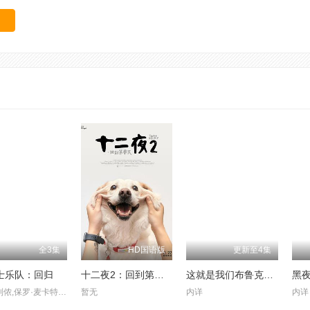
全3集
HD国语版
更新至4集
士乐队：回归
十二夜2：回到第零天
这就是我们布鲁克林圣徒队
约翰·列侬,保罗·麦卡特尼,林戈·斯塔尔,乔治·哈里逊,Mal,Evans,迈克尔·林赛-霍格,乔治·马丁,Heather,McCartney,琳达·麦卡特尼,小野洋子,比利·普林斯顿,莫琳·斯塔基,Geoff,Emerick
暂无
内详
内详