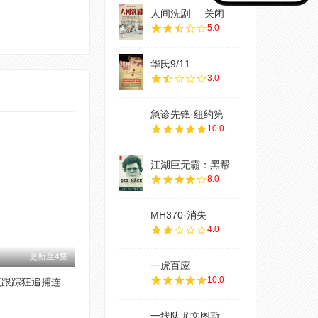
人间洗剧
关闭
5.0
华氏9/11
3.0
急诊先锋·纽约第
10.0
江湖巨无霸：黑帮
8.0
MH370·消失
4.0
更新至4集
一虎百应
10.0
黑夜跟踪狂追捕连环杀手
一线队尤文图斯