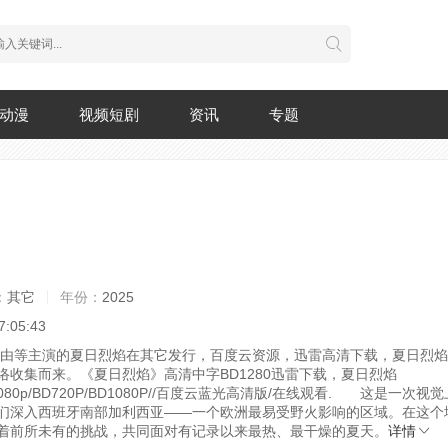
动漫
视频短剧
资讯
专题
：
其它
年份：
2025
7:05:43
映，由等主演的夏日烈焰在其它发行，百度云资源，迅雷高清下载，夏日烈
络收集而来。《夏日烈焰》高清中字BD1280迅雷下载，夏日烈焰
1080p/BD720P/BD1080P//百度云蓝光高清版/在线观看.
这是一次视觉上
们深入西班牙南部加利西亚——一个欧洲最易受野火影响的区域。在这个
着前所未有的挑战，共同面对有记录以来最热、最干燥的夏天。
详情