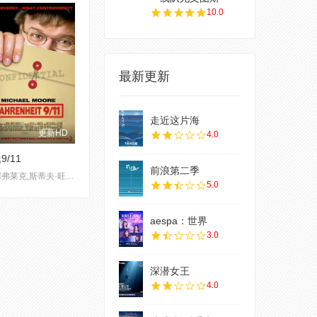
10.0
最新更新
走近这片海
更新HD
4.0
9/11
前浪第二季
本·阿弗莱克,斯蒂夫·旺达,乔治·W· 布什,詹姆斯·贝克三世,理查德·盖法特,Tom Daschle,杰弗里·图宾,阿尔·戈尔,康多莉扎·赖斯,唐纳德·拉姆斯菲尔德,萨达姆·侯赛因,乔治·布什,瑞奇·马丁,拜伦·多根,奥萨马·本·拉登
5.0
aespa：世界
3.0
深潜女王
4.0