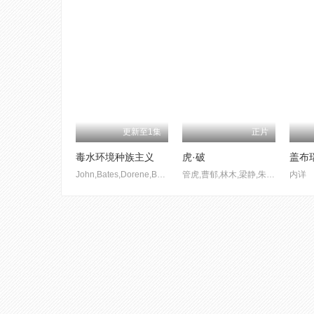
更新至1集
正片
毒水环境种族主义
虎·破
John,Bates,Dorene,Bernard,Stephen,Colbert
管虎,曹郁,林木,梁静,朱文玖,张大军,赵宁宇,李宙,,杜淳,魏晨,欧豪,王千源,姜武,张译,李晨,余皑磊,郑恺,辛柏青,黄晓明,唐艺昕,白恩
内详