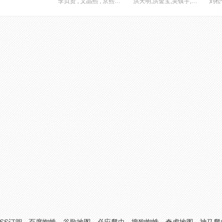
李贞贤 , 文晶熙 , 京熙妍 , 朴明勋 , 崔德门 , 朴庆惠
洪天明,洪金宝,吴镇宇,马菀迎,余香凝,吴澋滔,元华,林恺铃,伍咏诗,胡子彤