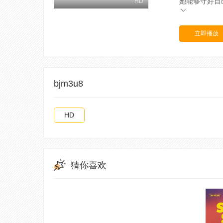
她能够守好自
HD
立即播放
bjm3u8
HD
猜你喜欢