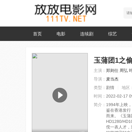
首页
电影
连续剧
综艺
玉蒲团1之
主演：
郑则仕
周弘
导演：
麦当杰
类型：
剧情
地区
时间：
2022-02-17 0
简介：
1994年上映
鉴在香港发行
而来。《玉蒲
HD1280/HD
傥一表人才，