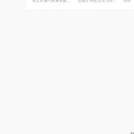
余文乐,杨千嬅,蒋梦婕,曾国祥,秦沛,邵音音,王晓晨,司徒慧焯,谷德昭,谷祖琳,陈逸宁,闫汶渲,林兆霞,李程彬,欧铠淳,林海峰,森美,吴岱融,陈意岚,邹凯光,周俊伟,陈静,麦芷谊,郭奕芯,李拾壹,关逸基,廖子妤,袁澧林,田启文,连诗雅,黄文慧,彭浩翔
达瑞尔·韦恩,杰克·法辛,阿比盖尔·F·考恩,玛丽亚·巴卡洛娃
内详