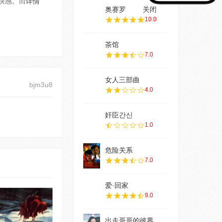
快感。而
详情
奥赛罗
关闭
10.0
茶馆
7.0
女人三部曲
bjm3u8
4.0
奸臣간신
1.0
危险关系
7.0
爱·回家
9.0
出走哥哥的彼界