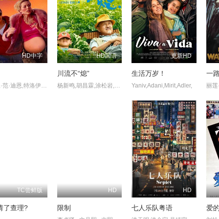
HD中字
HD国语
更新HD
川流不“熄”
生活万岁！
一
格瑞思·范·迪恩,特洛伊·丽-安妮·约翰逊,乔纳斯·戴维斯,叶卡捷琳娜·贝克,Tamara Fruits,Getchie Argetsinger,Joey Giambattista,Josh Silverman,Amy Tribbey,诺亚·费舍尔,Odley Jean,Jarvis Tomdio,Albert M. Chan,Brian Coll,戴夫·费里尔,Donnie Francis,Sandy Hadley,Lisa Hodsoll,柯克·凯利,Charlie Mac
杨新鸣,胡昌霖,涂松岩,代乐乐,杨童舒,巩峥,何赛飞,林永健,毕克辰
Yaniv,Adani,Mirit,Adler,
TC尝鲜版
HD
HD
请了查理?
限制
七人乐队粤语
爱