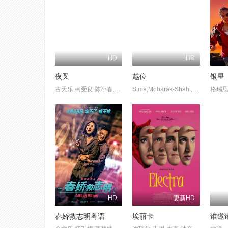
HD
HD
夜叉
越位
银星
古天乐,柯受良,陈小春,叶佩雯,宣萱,谢天华,吴志雄,林子善,黎耀祥
Sima,Mobarak-Shahi,Shayesteh,Irani,Ayda,Sadeqi
HD
更新HD
春娇救志明粤语
埃丽卡
谁邀