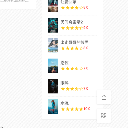
刘松仁,黄坤玄,郑柏林,刘兆铭,
让爱回家
8.0
民间奇案录2
9.0
出走哥哥的彼界
8.0
恩佐
7.0
眼眸
7.0
水流
10.0