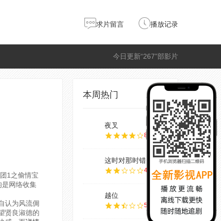
求片留言
播放记录
今日更新“267”部影片
本周热门
夜叉
8.0
这时对那时错
4.0
蒲团1之偷情宝
均是网络收集
越位
自认为风流倜
5.0
望贤良淑德的