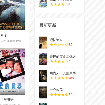
8.0
最新更新
更新HD
路向东
记忆迷宫
丽莲·吉许,理查德·巴塞尔梅斯,Mrs. David Landau,洛威·舍曼,布尔·麦因托什,Josephine Bernard,Mrs. Morgan Belmont,Patricia Fruen,弗洛伦斯·肖特,凯特·布鲁斯,Vivia Ogden,波特·斯特朗,George Neville,Edgar Nelson,Mary Hay,克莱顿·黑尔,埃米莉·菲茨罗伊,卡罗尔·戴姆斯特,保罗·波尔卡西,Athole Shearer,瑙玛·希拉
3.0
奇怪的零食店钱天
7.0
网内人：无脸杀手
10.0
一介农民
HD
9.0
的世界粤语