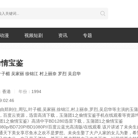
动漫
视频短剧
资讯
专题
偷情宝鉴
叶子楣
吴家丽
徐锦江
村上丽奈
罗烈
吴启华
：
香港
年份：
1994
9:02:46
，由郑则仕,周弘,叶子楣,吴家丽,徐锦江,村上丽奈,罗烈,吴启华等主演的玉
，百度云资源，迅雷高清下载，玉蒲团1之偷情宝鉴手机在线观看等资源
团1之偷情宝鉴》高清中字BD1280迅雷下载，玉蒲团1之偷情宝鉴
1080p/BD720P/BD1080P//百度云蓝光高清版/在线观看.
该片讲述了未央生
通天下美女享尽鱼水之欢不是梦想。未央生娶了大户人家的女儿为妻，希