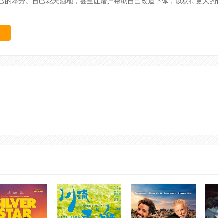
己的本分。自己花天酒地，甚至让屠户帮助自己改造下体，以获得更大的